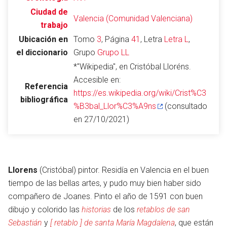
Ciudad de
Valencia (Comunidad Valenciana)
trabajo
Ubicación en
Tomo
3
, Página
41
, Letra
Letra L
,
Abrir menú principal
Busc
el diccionario
Grupo
Grupo LL
*"Wikipedia", en Cristóbal Lloréns.
Accesible en:
Referencia
https://es.wikipedia.org/wiki/Crist%C3
bibliográfica
Leer
Vigilar
Edita
%B3bal_Llor%C3%A9ns
(consultado
en 27/10/2021)
Llorens
(Cristóbal) pintor. Residía en Valencia en el buen
tiempo de las bellas artes, y pudo muy bien haber sido
compañero de Joanes. Pinto el año de 1591 con buen
dibujo y colorido las
historias
de los
retablos de san
Sebastián
y
[ retablo ] de santa María Magdalena
, que están