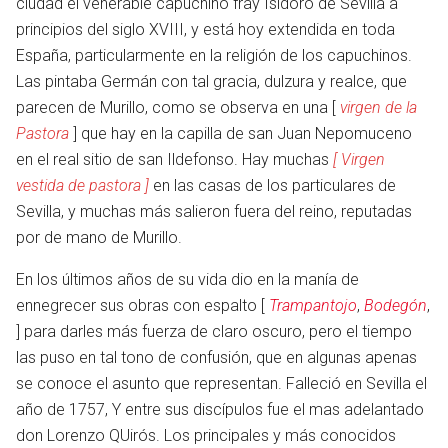
ciudad el venerable capuchino fray Isidoro de Sevilla a
principios del siglo XVIII, y está hoy extendida en toda
España, particularmente en la religión de los capuchinos.
Las pintaba Germán con tal gracia, dulzura y realce, que
parecen de Murillo, como se observa en una [
virgen de la
Pastora
] que hay en la capilla de san Juan Nepomuceno
en el real sitio de san Ildefonso. Hay muchas
[ Virgen
vestida de pastora ]
en las casas de los particulares de
Sevilla, y muchas más salieron fuera del reino, reputadas
por de mano de Murillo.
En los últimos años de su vida dio en la manía de
ennegrecer sus obras con espalto [
Trampantojo
,
Bodegón
,
en
] para darles más fuerza de claro oscuro, pero el tiempo
las puso en tal tono de confusión, que en algunas apenas
se conoce el asunto que representan. Falleció en Sevilla el
año de 1757, Y entre sus discípulos fue el mas adelantado
don Lorenzo QUirós. Los principales y más conocidos