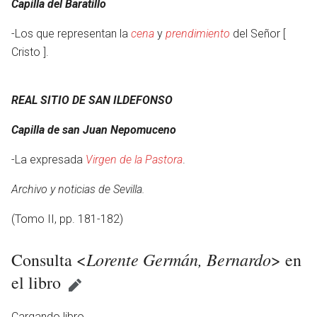
Capilla del Baratillo
-Los que representan la
cena
y
prendimiento
del Señor [
Cristo ].
REAL SITIO DE SAN ILDEFONSO
Capilla de san Juan Nepomuceno
-La expresada
Virgen de la Pastora
.
Archivo y noticias de Sevilla.
(Tomo II, pp. 181-182)
Lorente Germán, Bernardo
Consulta <
> en
el libro
otro
Cargando libro ...