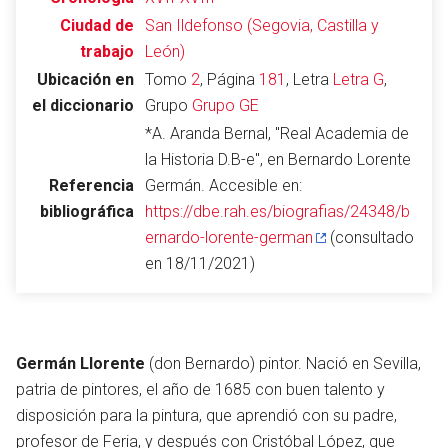
Ciudad de
San Ildefonso (Segovia, Castilla y
trabajo
León)
Ubicación en
Tomo
2
, Página
181
, Letra
Letra G
,
Abrir menú principal
Busc
el diccionario
Grupo
Grupo GE
*A. Aranda Bernal, "Real Academia de
la Historia D.B-e", en Bernardo Lorente
Referencia
Germán. Accesible en:
Leer
Vigilar
Edita
bibliográfica
https://dbe.rah.es/biografias/24348/b
ernardo-lorente-german
(consultado
en 18/11/2021)
Germán Llorente
(don Bernardo) pintor. Nació en Sevilla,
patria de pintores, el año de 1685 con buen talento y
disposición para la pintura, que aprendió con su padre,
profesor de Feria, y después con Cristóbal López, que