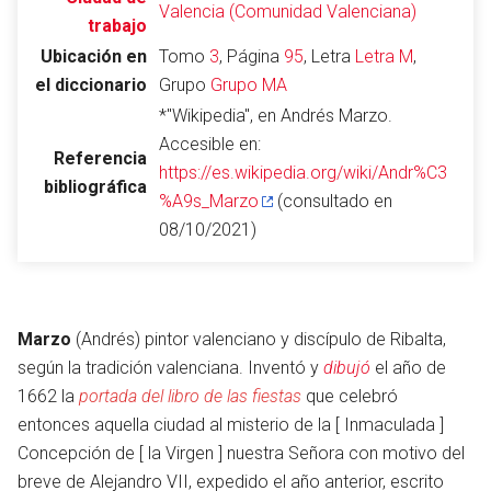
Valencia (Comunidad Valenciana)
trabajo
Ubicación en
Tomo
3
, Página
95
, Letra
Letra M
,
el diccionario
Grupo
Grupo MA
Abrir menú principal
Busc
*"Wikipedia", en Andrés Marzo.
Accesible en:
Referencia
https://es.wikipedia.org/wiki/Andr%C3
bibliográfica
%A9s_Marzo
(consultado en
Leer
Vigilar
Edita
08/10/2021)
Marzo
(Andrés) pintor valenciano y discípulo de Ribalta,
según la tradición valenciana. Inventó y
dibujó
el año de
1662 la
portada del libro de las fiestas
que celebró
entonces aquella ciudad al misterio de la [ Inmaculada ]
Concepción de [ la Virgen ] nuestra Señora con motivo del
breve de Alejandro VII, expedido el año anterior, escrito