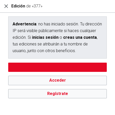
Edición
de «377»
Diccionario Interactivo Ceán Bermúdez
Creación de «377»
Advertencia
: no has iniciado sesión. Tu dirección
IP será visible públicamente si haces cualquier
Has seguido un enlace a una página que aún no existe.
edición. Si
inicias sesión
o
creas una cuenta
,
Para crear esta página, escribe en el cuadro que aparece a
tus ediciones se atribuirán a tu nombre de
continuación. Para más información, consulta la
página de
usuario, junto con otros beneficios.
ayuda
. Si llegaste aquí por error, vuelve a la página anterior.
Advertencia:
no has iniciado sesión. Tu dirección IP se hará
Editar sin iniciar sesión
pública si haces cualquier edición. Si
inicias sesión
o
creas
una cuenta
, tus ediciones se atribuirán a tu nombre de
usuario, además de otros beneficios.
Acceder
Regístrate