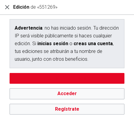
Edición
de «551269»
Diccionario Interactivo Ceán Bermúdez
Creación de «551269»
Advertencia
: no has iniciado sesión. Tu dirección
IP será visible públicamente si haces cualquier
Has seguido un enlace a una página que aún no existe.
edición. Si
inicias sesión
o
creas una cuenta
,
Para crear esta página, escribe en el cuadro que aparece a
tus ediciones se atribuirán a tu nombre de
continuación. Para más información, consulta la
página de
usuario, junto con otros beneficios.
ayuda
. Si llegaste aquí por error, vuelve a la página anterior.
Advertencia:
no has iniciado sesión. Tu dirección IP se hará
Editar sin iniciar sesión
pública si haces cualquier edición. Si
inicias sesión
o
creas
una cuenta
, tus ediciones se atribuirán a tu nombre de
usuario, además de otros beneficios.
Acceder
Regístrate