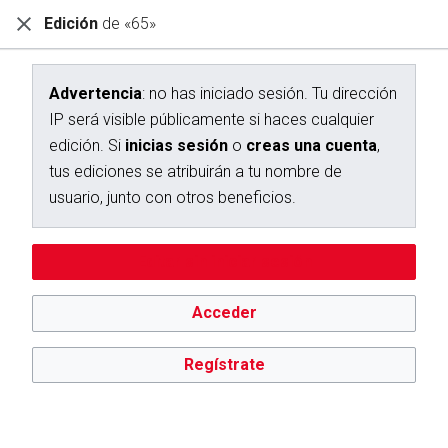
Edición
de «65»
Diccionario Interactivo Ceán Bermúdez
Creación de «65»
Advertencia
: no has iniciado sesión. Tu dirección
IP será visible públicamente si haces cualquier
Has seguido un enlace a una página que aún no existe.
edición. Si
inicias sesión
o
creas una cuenta
,
Para crear esta página, escribe en el cuadro que aparece a
tus ediciones se atribuirán a tu nombre de
continuación. Para más información, consulta la
página de
usuario, junto con otros beneficios.
ayuda
. Si llegaste aquí por error, vuelve a la página anterior.
Advertencia:
no has iniciado sesión. Tu dirección IP se hará
Editar sin iniciar sesión
pública si haces cualquier edición. Si
inicias sesión
o
creas
una cuenta
, tus ediciones se atribuirán a tu nombre de
usuario, además de otros beneficios.
Acceder
Regístrate