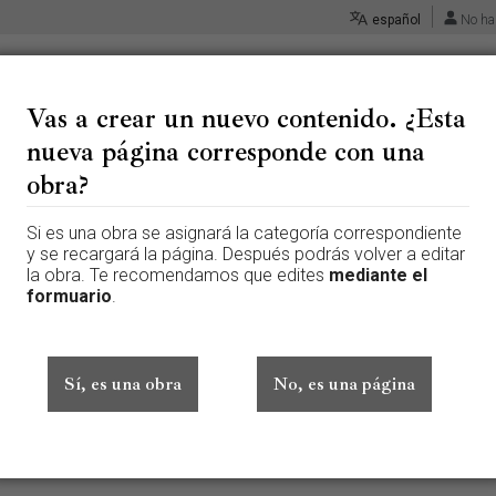
español
No ha
Vas a crear un nuevo contenido. ¿Esta
nueva página corresponde con una
 «Adornos - González Velázque
obra?
Si es una obra se asignará la categoría correspondiente
 página que aún no existe. Para crear esta página, escribe en el cuadr
y se recargará la página. Después podrás volver a editar
te aquí por error, vuelve a la página anterior.
la obra. Te recomendamos que edites
mediante el
formuario
.
ado sesión. Tu dirección IP se hará pública si haces cualquier edición. 
además de otros beneficios.
Sí, es una obra
No, es una página
Avanzado
Caracteres especiales
Ayuda