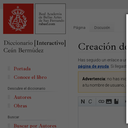
Página
Discusión
Creación de
Ir
Ir
Has seguido un enlace a una
a
a
página de ayuda
. Si llegas
Portada
la
la
Conoce el libro
navegación
búsqueda
Advertencia:
no has inici
a tu nombre de usuario, 
Descubre el diccionario
Autores
Obras
Buscar
Buscar por Autores