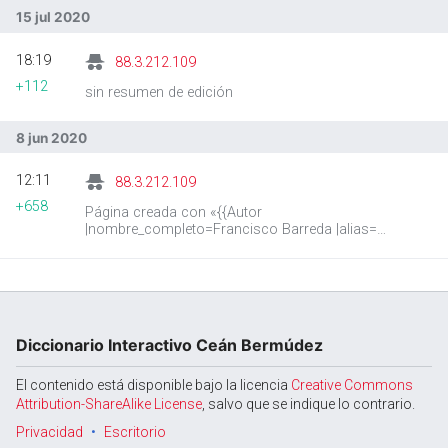
15 jul 2020
18:19
88.3.212.109
+112
sin resumen de edición
8 jun 2020
12:11
88.3.212.109
+658
Página creada con «{{Autor
|nombre_completo=Francisco Barreda |alias=
|fecha_nacimiento= |lugar_nacimiento=
|fecha_fallecimiento= |lugar_fallecimiento= |cro…»
Diccionario Interactivo Ceán Bermúdez
El contenido está disponible bajo la licencia
Creative Commons
Attribution-ShareAlike License
, salvo que se indique lo contrario.
Privacidad
Escritorio