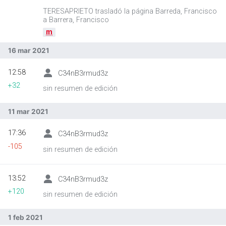
TERESAPRIETO trasladó la página Barreda, Francisco
a Barrera, Francisco
m
Abrir menú principal
Busc
16 mar 2021
12:58
C34nB3rmud3z
+32
sin resumen de edición
11 mar 2021
17:36
C34nB3rmud3z
-105
sin resumen de edición
13:52
C34nB3rmud3z
+120
sin resumen de edición
1 feb 2021