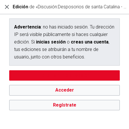
Edición
de «Discusión:Desposorios de santa Catalina - Rizi, Francisco»
Diccionario Interactivo Ceán Bermúdez
Creación de «Discusión:Desposorios de santa Catalina - Rizi,
Francisco»
Advertencia
: no has iniciado sesión. Tu dirección
IP será visible públicamente si haces cualquier
Has seguido un enlace a una página que aún no existe.
edición. Si
inicias sesión
o
creas una cuenta
,
Para crear esta página, escribe en el cuadro que aparece a
tus ediciones se atribuirán a tu nombre de
continuación. Para más información, consulta la
página de
usuario, junto con otros beneficios.
ayuda
. Si llegaste aquí por error, vuelve a la página anterior.
Editar sin iniciar sesión
Advertencia:
no has iniciado sesión. Tu dirección IP se hará
pública si haces cualquier edición. Si
inicias sesión
o
creas
una cuenta
, tus ediciones se atribuirán a tu nombre de
Acceder
usuario, además de otros beneficios.
Regístrate