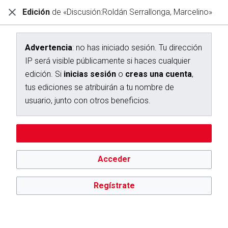
Edición
de «Discusión:Roldán Serrallonga, Marcelino»
Diccionario Interactivo Ceán Bermúdez
Creación de «Discusión:Roldán Serrallonga, Marcelino»
Advertencia
: no has iniciado sesión. Tu dirección
IP será visible públicamente si haces cualquier
Has seguido un enlace a una página que aún no existe.
edición. Si
inicias sesión
o
creas una cuenta
,
Para crear esta página, escribe en el cuadro que aparece a
tus ediciones se atribuirán a tu nombre de
continuación. Para más información, consulta la
página de
usuario, junto con otros beneficios.
ayuda
. Si llegaste aquí por error, vuelve a la página anterior.
Advertencia:
no has iniciado sesión. Tu dirección IP se hará
Editar sin iniciar sesión
pública si haces cualquier edición. Si
inicias sesión
o
creas
una cuenta
, tus ediciones se atribuirán a tu nombre de
usuario, además de otros beneficios.
Acceder
Regístrate