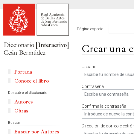
Página especial
Crear una c
Ir
Ir
Usuario
a
a
Portada
la
la
Conoce el libro
navegación
búsqueda
Contraseña
Descubre el diccionario
Autores
Confirma la contraseña
Obras
Buscar
Dirección de correo electró
Buscar por Autores