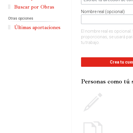
Buscar por Obras
Nombre real (opcional)
Otras opciones
Últimas aportaciones
El nombre real es opcional. 
proporcionas, se usará para
tu trabajo.
Crea tu cue
Personas como tú 