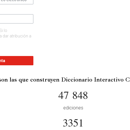
Si lo
 dar atribución a
nta
son las que construyen Diccionario Interactivo 
47 848
ediciones
3351