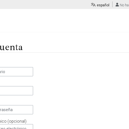
español
No ha
uenta
nico (opcional)