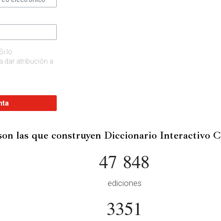
Si lo
 dar atribución a
nta
son las que construyen Diccionario Interactivo 
47 848
ediciones
3351