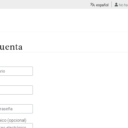
español
No ha
uenta
nico (opcional)