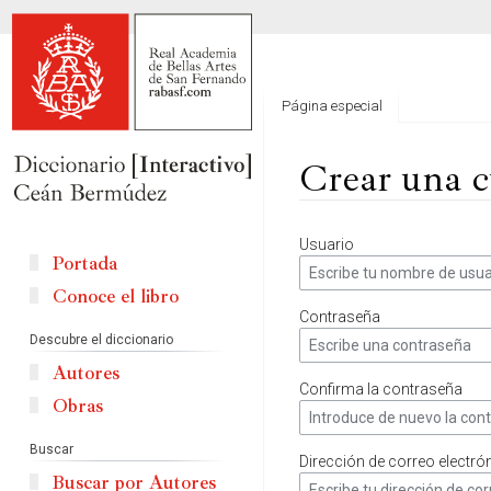
Página especial
Crear una c
Ir
Ir
Usuario
a
a
Portada
la
la
Conoce el libro
navegación
búsqueda
Contraseña
Descubre el diccionario
Autores
Confirma la contraseña
Obras
Buscar
Dirección de correo electró
Buscar por Autores