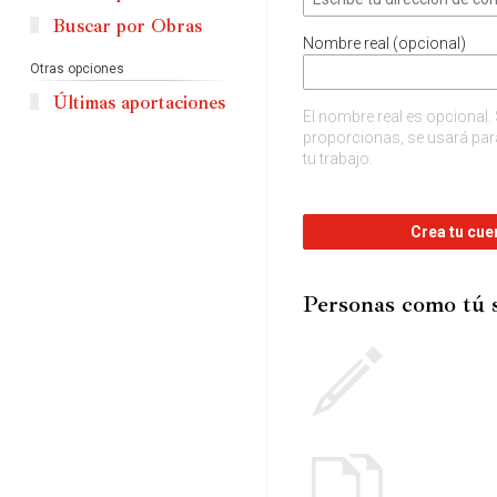
Buscar por Obras
Nombre real (opcional)
Otras opciones
Últimas aportaciones
El nombre real es opcional. 
proporcionas, se usará para
tu trabajo.
Crea tu cue
Personas como tú 