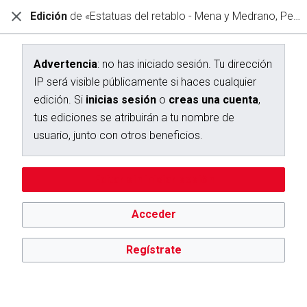
Edición
de «Estatuas del retablo - Mena y Medrano, Pedro»
Diccionario Interactivo Ceán Bermúdez
Creación de «Estatuas del retablo - Mena y Medrano, Pedro»
Advertencia
: no has iniciado sesión. Tu dirección
IP será visible públicamente si haces cualquier
Has seguido un enlace a una página que aún no existe.
edición. Si
inicias sesión
o
creas una cuenta
,
Para crear esta página, escribe en el cuadro que aparece a
tus ediciones se atribuirán a tu nombre de
continuación. Para más información, consulta la
página de
usuario, junto con otros beneficios.
ayuda
. Si llegaste aquí por error, vuelve a la página anterior.
Advertencia:
no has iniciado sesión. Tu dirección IP se hará
Editar sin iniciar sesión
pública si haces cualquier edición. Si
inicias sesión
o
creas
una cuenta
, tus ediciones se atribuirán a tu nombre de
usuario, además de otros beneficios.
Acceder
Regístrate