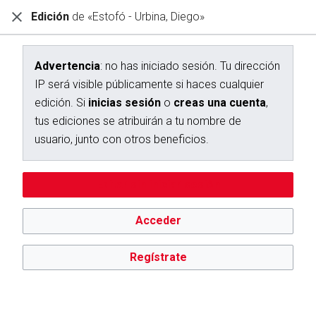
Edición
de «Estofó - Urbina, Diego»
Diccionario Interactivo Ceán Bermúdez
Creación de «Estofó - Urbina, Diego»
Advertencia
: no has iniciado sesión. Tu dirección
IP será visible públicamente si haces cualquier
Has seguido un enlace a una página que aún no existe.
edición. Si
inicias sesión
o
creas una cuenta
,
Para crear esta página, escribe en el cuadro que aparece a
tus ediciones se atribuirán a tu nombre de
continuación. Para más información, consulta la
página de
usuario, junto con otros beneficios.
ayuda
. Si llegaste aquí por error, vuelve a la página anterior.
Advertencia:
no has iniciado sesión. Tu dirección IP se hará
Editar sin iniciar sesión
pública si haces cualquier edición. Si
inicias sesión
o
creas
una cuenta
, tus ediciones se atribuirán a tu nombre de
usuario, además de otros beneficios.
Acceder
Regístrate