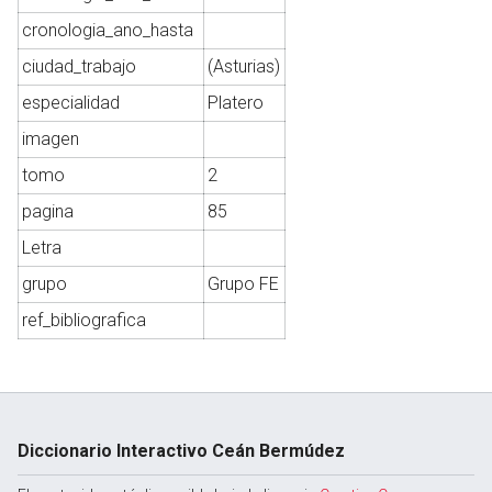
cronologia_ano_hasta
ciudad_trabajo
(Asturias)
Abrir menú principal
Busc
especialidad
Platero
imagen
tomo
2
pagina
85
Letra
grupo
Grupo FE
ref_bibliografica
Diccionario Interactivo Ceán Bermúdez