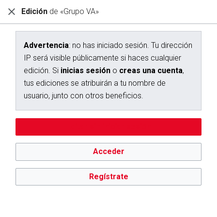
Edición
de «Grupo VA»
Diccionario Interactivo Ceán Bermúdez
Creación de «Grupo VA»
Advertencia
: no has iniciado sesión. Tu dirección
IP será visible públicamente si haces cualquier
Has seguido un enlace a una página que aún no existe.
edición. Si
inicias sesión
o
creas una cuenta
,
Para crear esta página, escribe en el cuadro que aparece a
tus ediciones se atribuirán a tu nombre de
continuación. Para más información, consulta la
página de
usuario, junto con otros beneficios.
ayuda
. Si llegaste aquí por error, vuelve a la página anterior.
Advertencia:
no has iniciado sesión. Tu dirección IP se hará
Editar sin iniciar sesión
pública si haces cualquier edición. Si
inicias sesión
o
creas
una cuenta
, tus ediciones se atribuirán a tu nombre de
usuario, además de otros beneficios.
Acceder
Regístrate