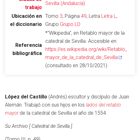
Sevilla (Andalucía)
trabajo
Ubicación en
Tomo
3
, Página
49
, Letra
Letra L
,
el diccionario
Grupo
Grupo LO
Abrir menú principal
Busc
*"Wikipedia", en Retablo mayor de la
catedral de Sevilla. Accesible en:
Referencia
https://es.wikipedia.org/wiki/Retablo_
bibliográfica
mayor_de_la_catedral_de_Sevilla
Leer
Vigilar
Edita
(consultado en 28/10/2021)
López del Castillo
(Andrés) escultor y discípulo de Juan
Alemán. Trabajó con sus hijos en los
lados del retablo
mayor
de la catedral de Sevilla el año de 1554.
Su Archivo [ Catedral de Sevilla ].
(Tomo III, p. 49)