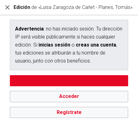
Edición
de «Luisa Zaragoza de Carlet - Planes, Tomás»
Diccionario Interactivo Ceán Bermúdez
Creación de «Luisa Zaragoza de Carlet - Planes, Tomás»
Advertencia
: no has iniciado sesión. Tu dirección
IP será visible públicamente si haces cualquier
Has seguido un enlace a una página que aún no existe.
edición. Si
inicias sesión
o
creas una cuenta
,
Para crear esta página, escribe en el cuadro que aparece a
tus ediciones se atribuirán a tu nombre de
continuación. Para más información, consulta la
página de
usuario, junto con otros beneficios.
ayuda
. Si llegaste aquí por error, vuelve a la página anterior.
Advertencia:
no has iniciado sesión. Tu dirección IP se hará
Editar sin iniciar sesión
pública si haces cualquier edición. Si
inicias sesión
o
creas
una cuenta
, tus ediciones se atribuirán a tu nombre de
usuario, además de otros beneficios.
Acceder
Regístrate