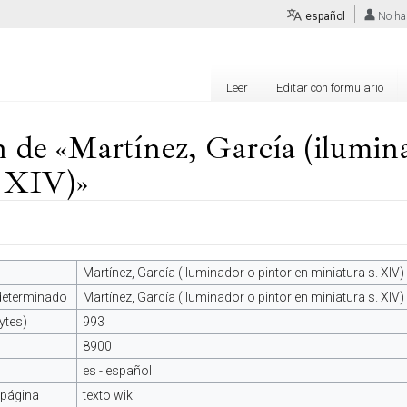
español
No ha
Leer
Editar con formulario
 de «Martínez, García (ilumina
. XIV)»
Martínez, García (iluminador o pintor en miniatura s. XIV)
edeterminado
Martínez, García (iluminador o pintor en miniatura s. XIV)
ytes)
993
8900
es - español
 página
texto wiki