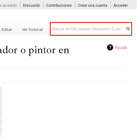
s accedido
Discusión
Contribuciones
Crear una cuenta
Acceder
Buscar
Editar
Ver historial
dor o pintor en
Ayuda