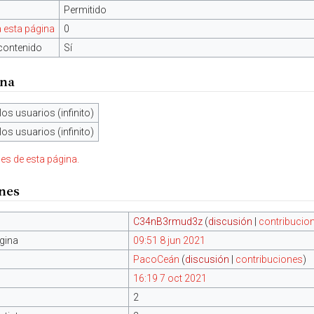
Permitido
 esta página
0
contenido
Sí
ina
los usuarios (infinito)
los usuarios (infinito)
nes de esta página.
ones
C34nB3rmud3z
(
discusión
|
contribucio
gina
09:51 8 jun 2021
PacoCeán
(
discusión
|
contribuciones
)
16:19 7 oct 2021
2