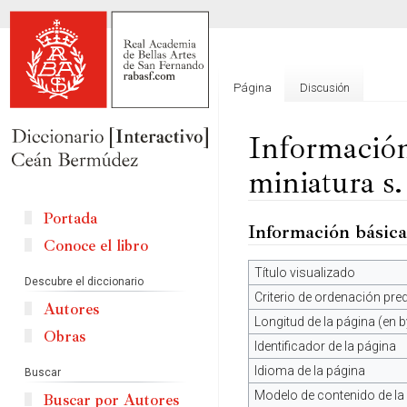
Página
Discusión
Información
miniatura s
Portada
Información básica
Ir
Ir
Conoce el libro
a
a
la
la
Título visualizado
Descubre el diccionario
navegación
búsqueda
Criterio de ordenación pr
Autores
Longitud de la página (en b
Obras
Identificador de la página
Idioma de la página
Buscar
Modelo de contenido de la
Buscar por Autores