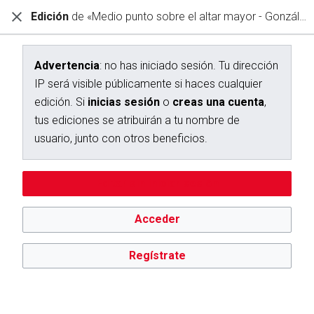
Edición
de «Medio punto sobre el altar mayor - González Velázquez, Luis»
Diccionario Interactivo Ceán Bermúdez
Creación de «Medio punto sobre el altar mayor - González
Velázquez, Luis»
Advertencia
: no has iniciado sesión. Tu dirección
IP será visible públicamente si haces cualquier
Has seguido un enlace a una página que aún no existe.
edición. Si
inicias sesión
o
creas una cuenta
,
Para crear esta página, escribe en el cuadro que aparece a
tus ediciones se atribuirán a tu nombre de
continuación. Para más información, consulta la
página de
usuario, junto con otros beneficios.
ayuda
. Si llegaste aquí por error, vuelve a la página anterior.
Editar sin iniciar sesión
Advertencia:
no has iniciado sesión. Tu dirección IP se hará
pública si haces cualquier edición. Si
inicias sesión
o
creas
una cuenta
, tus ediciones se atribuirán a tu nombre de
Acceder
usuario, además de otros beneficios.
Regístrate