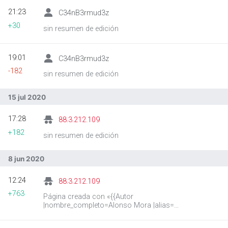
21:23
C34nB3rmud3z
+30
sin resumen de edición
19:01
C34nB3rmud3z
-182
sin resumen de edición
15 jul 2020
17:28
88.3.212.109
+182
sin resumen de edición
8 jun 2020
12:24
88.3.212.109
+763
Página creada con «{{Autor
|nombre_completo=Alonso Mora |alias=
|fecha_nacimiento= |lugar_nacimiento=
|fecha_fallecimiento= |lugar_fallecimiento=