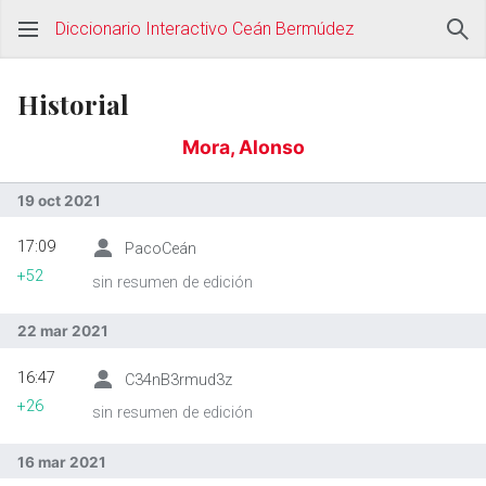
Diccionario Interactivo Ceán Bermúdez
Historial
Mora, Alonso
19 oct 2021
17:09
PacoCeán
+52
sin resumen de edición
22 mar 2021
16:47
C34nB3rmud3z
+26
sin resumen de edición
16 mar 2021