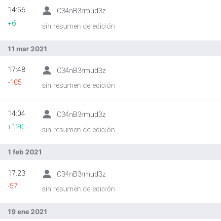
14:56
C34nB3rmud3z
+6
sin resumen de edición
Abrir menú principal
Busc
11 mar 2021
17:48
C34nB3rmud3z
-105
sin resumen de edición
14:04
C34nB3rmud3z
+120
sin resumen de edición
1 feb 2021
17:23
C34nB3rmud3z
-57
sin resumen de edición
19 ene 2021