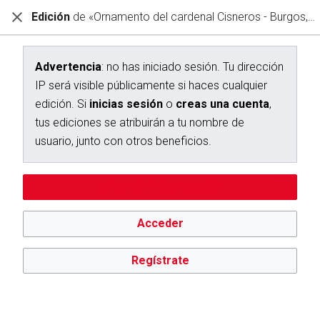
Edición
de «Ornamento del cardenal Cisneros - Burgos, Pedro»
Diccionario Interactivo Ceán Bermúdez
Creación de «Ornamento del cardenal Cisneros - Burgos,
Pedro»
Advertencia
: no has iniciado sesión. Tu dirección
IP será visible públicamente si haces cualquier
Has seguido un enlace a una página que aún no existe.
edición. Si
inicias sesión
o
creas una cuenta
,
Para crear esta página, escribe en el cuadro que aparece a
tus ediciones se atribuirán a tu nombre de
continuación. Para más información, consulta la
página de
usuario, junto con otros beneficios.
ayuda
. Si llegaste aquí por error, vuelve a la página anterior.
Editar sin iniciar sesión
Advertencia:
no has iniciado sesión. Tu dirección IP se hará
pública si haces cualquier edición. Si
inicias sesión
o
creas
una cuenta
, tus ediciones se atribuirán a tu nombre de
Acceder
usuario, además de otros beneficios.
Regístrate