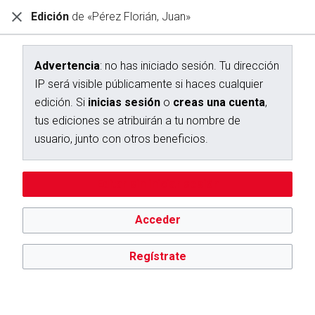
Edición
de «Pérez Florián, Juan»
Diccionario Interactivo Ceán Bermúdez
Editando Pérez Florián, Juan (sección)
Advertencia
: no has iniciado sesión. Tu dirección
IP será visible públicamente si haces cualquier
Advertencia:
no has iniciado sesión. Tu dirección IP se hará
edición. Si
inicias sesión
o
creas una cuenta
,
pública si haces cualquier edición. Si
inicias sesión
o
creas
una cuenta
, tus ediciones se atribuirán a tu nombre de
tus ediciones se atribuirán a tu nombre de
usuario, además de otros beneficios.
usuario, junto con otros beneficios.
Editar sin iniciar sesión
Acceder
Regístrate