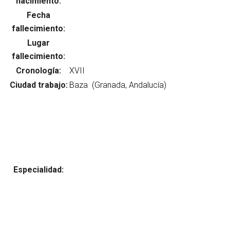
nacimiento:
Fecha
fallecimiento:
Lugar
Abrir menú principal
Busc
fallecimiento:
Cronología:
Ciudad trabajo:
Especialidad: