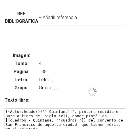
REF.
+ Añadir referencia
BIBLIOGRÁFICA
Imagen:
Su
Tomo:
Pagina:
Letra:
Grupo:
Texto libre: