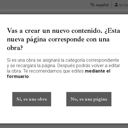
español
No ha
Vas a crear un nuevo contenido. ¿Esta
nueva página corresponde con una
 «Retablo mayor de la Merced c
obra?
Si es una obra se asignará la categoría correspondiente
 página que aún no existe. Para crear esta página, escribe en el cuadr
y se recargará la página. Después podrás volver a editar
te aquí por error, vuelve a la página anterior.
la obra. Te recomendamos que edites
mediante el
formuario
.
ado sesión. Tu dirección IP se hará pública si haces cualquier edición. 
además de otros beneficios.
Sí, es una obra
No, es una página
Avanzado
Caracteres especiales
Ayuda