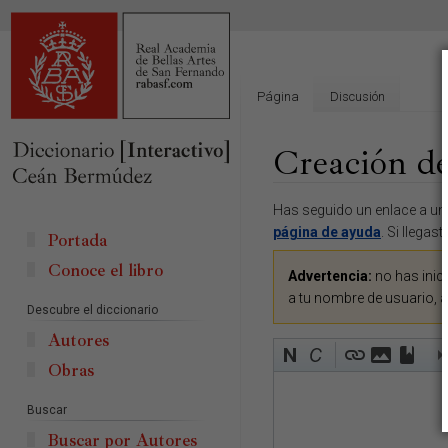
Página
Discusión
Creación de
Ir
Ir
Has seguido un enlace a una
a
a
página de ayuda
. Si llegas
Portada
la
la
Conoce el libro
navegación
búsqueda
Advertencia:
no has inici
a tu nombre de usuario, 
Descubre el diccionario
Autores
Obras
Buscar
Buscar por Autores