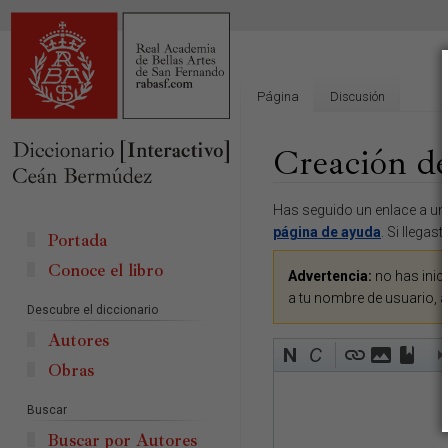
Página
Discusión
Creación de
Ir
Ir
Has seguido un enlace a una
a
a
página de ayuda
. Si llegas
Portada
la
la
Conoce el libro
navegación
búsqueda
Advertencia:
no has inici
a tu nombre de usuario, 
Descubre el diccionario
Autores
Obras
Buscar
Buscar por Autores