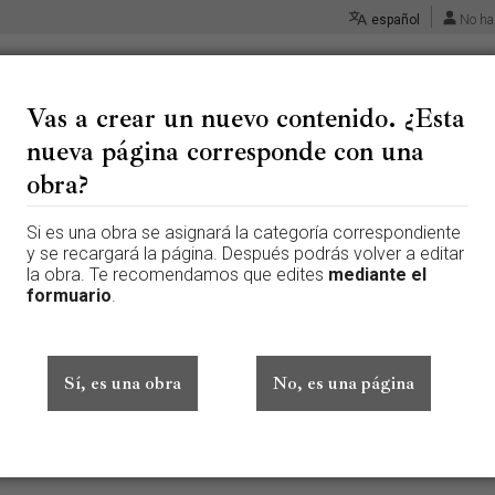
español
No ha
Vas a crear un nuevo contenido. ¿Esta
nueva página corresponde con una
 «San Julián - Mena y Medran
obra?
Si es una obra se asignará la categoría correspondiente
 página que aún no existe. Para crear esta página, escribe en el cuadr
y se recargará la página. Después podrás volver a editar
te aquí por error, vuelve a la página anterior.
la obra. Te recomendamos que edites
mediante el
formuario
.
ado sesión. Tu dirección IP se hará pública si haces cualquier edición. 
además de otros beneficios.
Sí, es una obra
No, es una página
Avanzado
Caracteres especiales
Ayuda