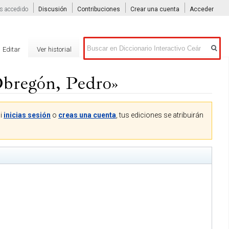
s accedido
Discusión
Contribuciones
Crear una cuenta
Acceder
Buscar
Editar
Ver historial
Obregón, Pedro»
Si
inicias sesión
o
creas una cuenta
, tus ediciones se atribuirán