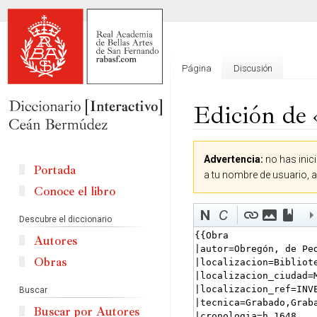
Página
Discusión
Edición de 
Ir
Ir
Advertencia:
no has inici
a
a
Portada
a tu nombre de usuario, 
la
la
Conoce el libro
navegación
búsqueda
Descubre el diccionario
Autores
Obras
Buscar
Buscar por Autores