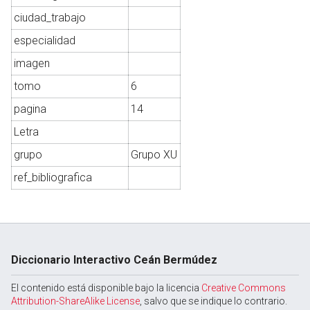
ciudad_trabajo
especialidad
Abrir menú principal
Busc
imagen
tomo
6
pagina
14
Letra
grupo
Grupo XU
ref_bibliografica
Diccionario Interactivo Ceán Bermúdez
El contenido está disponible bajo la licencia
Creative Commons
Attribution-ShareAlike License
, salvo que se indique lo contrario.