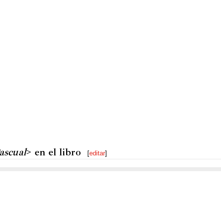
ascual
> en el libro
[
editar
]