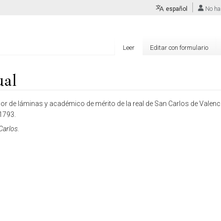
español
No ha
Leer
Editar con formulario
ual
r de láminas y académico de mérito de la real de San Carlos de Valenc
 1793.
Carlos.