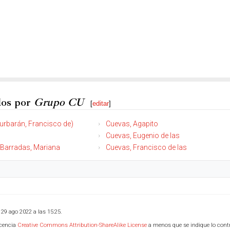
dos por
Grupo CU
[
editar
]
urbarán, Francisco de)
Cuevas, Agapito
Cuevas, Eugenio de las
 Barradas, Mariana
Cuevas, Francisco de las
 29 ago 2022 a las 15:25.
icencia
Creative Commons Attribution-ShareAlike License
a menos que se indique lo contr