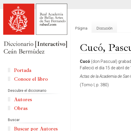
Página
Discusión
Cucó, Pasc
Ir
Ir
Cucó
(don Pascual) grabado
a
a
Falleció el día 15 de abril de
Portada
la
la
Actas de la Academia de San 
Conoce el libro
navegación
búsqueda
(Tomo I, p. 380)
Descubre el diccionario
Autores
Obras
Buscar
Buscar por Autores