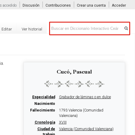
s accedido
Discusión
Contribuciones
Crear una cuenta
Acceder
Buscar
Editar
Ver historial
ia.
Cucó, Pascual
Especialidad
Grabador de láminas o en dulce
Nacimiento
Fallecimiento
1793 Valencia (Comunidad
Valenciana)
Cronología
XVIII
Ciudad de
Valencia (Comunidad Valenciana)
trabajo