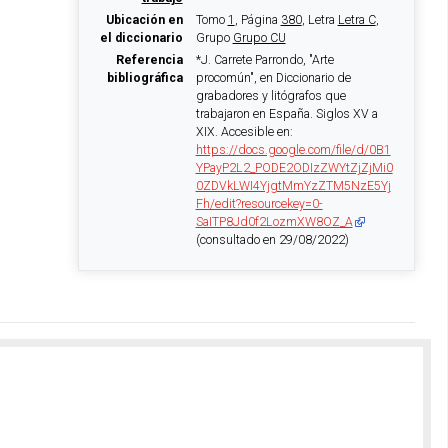
Ubicación en
Tomo
1
, Página
380
, Letra
Letra C
,
el diccionario
Grupo
Grupo CU
Referencia
*J. Carrete Parrondo, "Arte
bibliográfica
procomún", en Diccionario de
grabadores y litógrafos que
trabajaron en España. Siglos XV a
XIX. Accesible en:
https://docs.google.com/file/d/0B1
YPayP2L2_PODE2ODIzZWYtZjZjMi0
0ZDVkLWI4YjgtMmYzZTM5NzE5Yj
Fh/edit?resourcekey=0-
SaITP8Jd0f2LozmXW8OZ_A
(consultado en 29/08/2022)