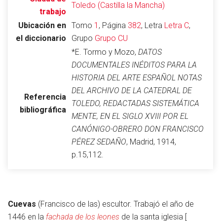
Toledo (Castilla la Mancha)
trabajo
Ubicación en
Tomo
1
, Página
382
, Letra
Letra C
,
el diccionario
Grupo
Grupo CU
Abrir menú principal
Busc
*E. Tormo y Mozo,
DATOS
DOCUMENTALES INÉDITOS PARA LA
HISTORIA DEL ARTE ESPAÑOL NOTAS
DEL ARCHIVO DE LA CATEDRAL DE
Referencia
Leer
Vigilar
Edita
TOLEDO, REDACTADAS SISTEMÁTICA
bibliográfica
MENTE, EN EL SIGLO XVIII POR EL
CANÓNIGO-OBRERO DON FRANCISCO
PÉREZ SEDAÑO
, Madrid, 1914,
p.15,112.
Cuevas
(Francisco de las) escultor. Trabajó el año de
1446 en la
fachada de los leones
de la santa iglesia [