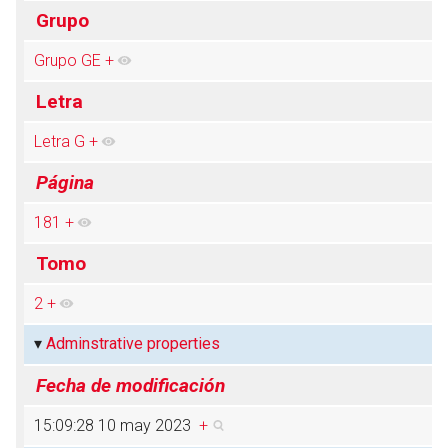
Grupo
Grupo GE
+
Abrir menú principal
Busc
Letra
Letra G
+
Página
181
+
Tomo
2
+
Adminstrative properties
Fecha de modificación
15:09:28 10 may 2023
+