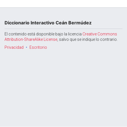
Diccionario Interactivo Ceán Bermúdez
Abrir menú principal
Busc
El contenido está disponible bajo la licencia
Creative Commons
Attribution-ShareAlike License
, salvo que se indique lo contrario.
Privacidad
Escritorio