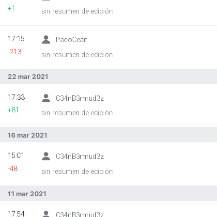
+1
sin resumen de edición
17:15
PacoCeán
Abrir menú principal
Busc
-213
sin resumen de edición
22 mar 2021
17:33
C34nB3rmud3z
+81
sin resumen de edición
16 mar 2021
15:01
C34nB3rmud3z
-48
sin resumen de edición
11 mar 2021
17:54
C34nB3rmud3z