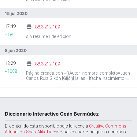
15 jul 2020
17:49
88.3.212.109
+180
sin resumen de edición
8 jun 2020
12:29
88.3.212.109
+1008
Página creada con «{{Autor |nombre_completo=Juan
Carlos Ruiz Gixón [Gijón] |alias= |fecha_nacimiento=
|lugar_nacimiento= |fecha_fallecimiento=
|lugar_fallecimi…»
Diccionario Interactivo Ceán Bermúdez
El contenido está disponible bajo la licencia
Creative Commons
Attribution-ShareAlike License
, salvo que se indique lo contrario.