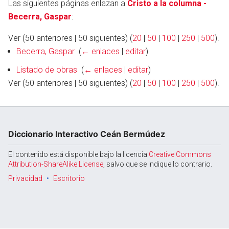
Las siguientes páginas enlazan a
Cristo a la columna -
Becerra, Gaspar
:
Ver (50 anteriores | 50 siguientes) (
20
|
50
|
100
|
250
|
500
).
Abrir menú principal
Busc
Becerra, Gaspar
‎
(
← enlaces
|
editar
)
Listado de obras
‎
(
← enlaces
|
editar
)
Ver (50 anteriores | 50 siguientes) (
20
|
50
|
100
|
250
|
500
).
Diccionario Interactivo Ceán Bermúdez
El contenido está disponible bajo la licencia
Creative Commons
Attribution-ShareAlike License
, salvo que se indique lo contrario.
Privacidad
Escritorio