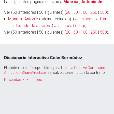
Las siguientes páginas enlazan a
Monreal, Antonio de
:
Ver (50 anteriores | 50 siguientes) (
20
|
50
|
100
|
250
|
500
).
Monreal, Antonio
(página redirigida) ‎
(
← enlaces
|
editar
)
Abrir menú principal
Busc
Listado de autores
‎
(
← enlaces
|
editar
)
Ver (50 anteriores | 50 siguientes) (
20
|
50
|
100
|
250
|
500
).
Diccionario Interactivo Ceán Bermúdez
El contenido está disponible bajo la licencia
Creative Commons
Attribution-ShareAlike License
, salvo que se indique lo contrario.
Privacidad
Escritorio