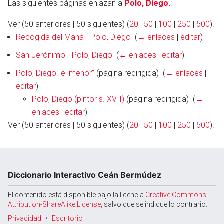
Las siguientes páginas enlazan a
Polo, Diego.
:
Ver (50 anteriores | 50 siguientes) (
20
|
50
|
100
|
250
|
500
).
Recogida del Maná - Polo, Diego
‎
(
← enlaces
|
editar
)
Abrir menú principal
Busc
San Jerónimo - Polo, Diego
‎
(
← enlaces
|
editar
)
Polo, Diego "el menor"
(página redirigida) ‎
(
← enlaces
|
editar
)
Polo, Diego (pintor s. XVII)
(página redirigida) ‎
(
←
enlaces
|
editar
)
Ver (50 anteriores | 50 siguientes) (
20
|
50
|
100
|
250
|
500
).
Diccionario Interactivo Ceán Bermúdez
El contenido está disponible bajo la licencia
Creative Commons
Attribution-ShareAlike License
, salvo que se indique lo contrario.
Privacidad
Escritorio