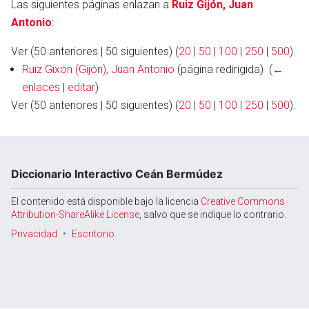
Las siguientes páginas enlazan a
Ruiz Gijón, Juan
Antonio
:
Ver (50 anteriores | 50 siguientes) (
20
|
50
|
100
|
250
|
500
).
Abrir menú principal
Busc
Ruiz Gixón (Gijón), Juan Antonio
(página redirigida) ‎
(
←
enlaces
|
editar
)
Ver (50 anteriores | 50 siguientes) (
20
|
50
|
100
|
250
|
500
).
Diccionario Interactivo Ceán Bermúdez
El contenido está disponible bajo la licencia
Creative Commons
Attribution-ShareAlike License
, salvo que se indique lo contrario.
Privacidad
Escritorio