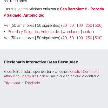
redirecciones
Las siguientes páginas enlazan a
San Bartolomé - Pereda
y Salgado, Antonio de
:
Abrir menú principal
Busc
Ver (50 anteriores | 50 siguientes) (
20
|
50
|
100
|
250
|
500
).
Pereda y Salgado , Antonio de
‎
(
← enlaces
|
editar
)
Ver (50 anteriores | 50 siguientes) (
20
|
50
|
100
|
250
|
500
).
Diccionario Interactivo Ceán Bermúdez
El contenido está disponible bajo la licencia
Creative Commons
Attribution-ShareAlike License
, salvo que se indique lo contrario.
Privacidad
Escritorio