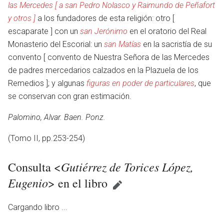
las Mercedes [ a san Pedro Nolasco y Raimundo de Peñafort
y otros ]
a los fundadores de esta religión: otro [
escaparate ] con un
san Jerónimo
en el oratorio del Real
Monasterio del Escorial: un
san Matías
en la sacristía de su
convento [ convento de Nuestra Señora de las Mercedes
de padres mercedarios calzados en la Plazuela de los
Remedios ]; y algunas
figuras en poder de particulares
, que
se conservan con gran estimación.
Palomino, Alvar. Baen. Ponz.
(Tomo II, pp.253-254)
Gutiérrez de Torices López,
Consulta <
en
Eugenio
> en el libro
Cargando libro ...