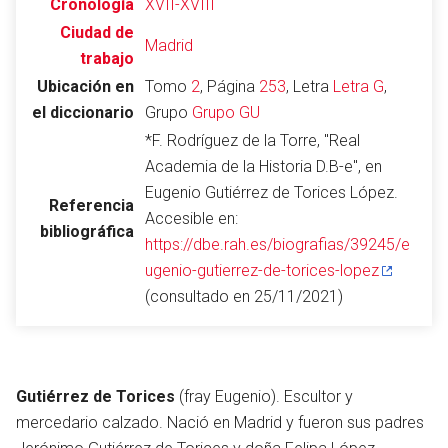
Cronología
XVII-XVIII
Ciudad de
Madrid
trabajo
Ubicación en
Tomo
2
, Página
253
, Letra
Letra G
,
Abrir menú principal
Busc
el diccionario
Grupo
Grupo GU
*F. Rodríguez de la Torre, "Real
Academia de la Historia D.B-e", en
Eugenio Gutiérrez de Torices López.
Referencia
Accesible en:
bibliográfica
Leer
Vigilar
Edita
https://dbe.rah.es/biografias/39245/e
ugenio-gutierrez-de-torices-lopez
(consultado en 25/11/2021)
Gutiérrez de Torices
(fray Eugenio). Escultor y
mercedario calzado. Nació en Madrid y fueron sus padres