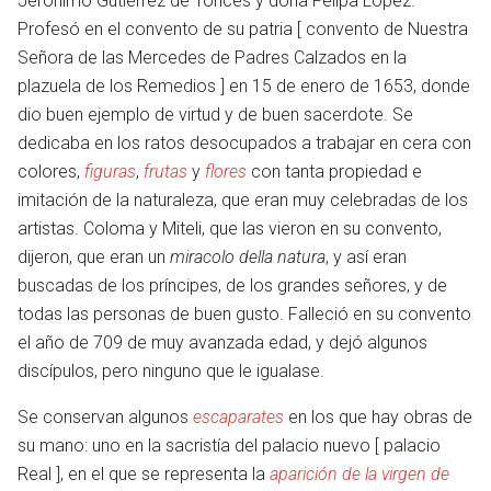
Jerónimo Gutiérrez de Torices y doña Felipa López.
Profesó en el convento de su patria [ convento de Nuestra
Señora de las Mercedes de Padres Calzados en la
plazuela de los Remedios ] en 15 de enero de 1653, donde
dio buen ejemplo de virtud y de buen sacerdote. Se
dedicaba en los ratos desocupados a trabajar en cera con
colores,
figuras
,
frutas
y
flores
con tanta propiedad e
imitación de la naturaleza, que eran muy celebradas de los
artistas. Coloma y Miteli, que las vieron en su convento,
dijeron, que eran un
miracolo della natura
, y así eran
buscadas de los príncipes, de los grandes señores, y de
todas las personas de buen gusto. Falleció en su convento
el año de 709 de muy avanzada edad, y dejó algunos
discípulos, pero ninguno que le igualase.
Se conservan algunos
escaparates
en los que hay obras de
su mano: uno en la sacristía del palacio nuevo [ palacio
Real ], en el que se representa la
aparición de la virgen de