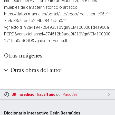
inmuebles del Ayuntamiento de Madrid 2024 Bienes
muebles de carácter histórico o artístico:
https://datos.madrid.es/portal/site/egob/menuitem.c05c1f
754a33a9fbe4b2e4b284f1a5a0/?
vgnextoid=92a4194726e93510VgnVCM1000001d4a900a
RCRD&vgnextchannel=374512b9ace9f310VgnVCM100000
171f5a0aRCRD&vgnextfmt=default
Otras imágenes
Otras obras del autor
Última edición hace 1 año
por
PacoCeán
Diccionario Interactivo Ceán Bermúdez