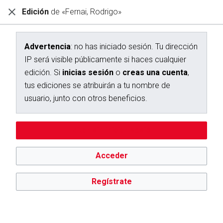
Edición
de «Fernai, Rodrigo»
Diccionario Interactivo Ceán Bermúdez
Edición de «Fernai, Rodrigo»
Advertencia
: no has iniciado sesión. Tu dirección
IP será visible públicamente si haces cualquier
Advertencia:
no has iniciado sesión. Tu dirección IP se hará
edición. Si
inicias sesión
o
creas una cuenta
,
pública si haces cualquier edición. Si
inicias sesión
o
creas
una cuenta
, tus ediciones se atribuirán a tu nombre de
tus ediciones se atribuirán a tu nombre de
usuario, además de otros beneficios.
usuario, junto con otros beneficios.
Editar sin iniciar sesión
Acceder
Regístrate