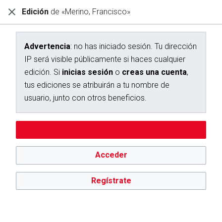
Edición
de «Merino, Francisco»
Diccionario Interactivo Ceán Bermúdez
Edición de «Merino, Francisco»
Advertencia
: no has iniciado sesión. Tu dirección
IP será visible públicamente si haces cualquier
Advertencia:
no has iniciado sesión. Tu dirección IP se hará
edición. Si
inicias sesión
o
creas una cuenta
,
pública si haces cualquier edición. Si
inicias sesión
o
creas
una cuenta
, tus ediciones se atribuirán a tu nombre de
tus ediciones se atribuirán a tu nombre de
usuario, además de otros beneficios.
usuario, junto con otros beneficios.
Editar sin iniciar sesión
Acceder
Regístrate