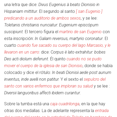
una letra que dice:
Divus Eugenius à beato Dionisio in
Hispaniam mittitur
. El segundo al santo
[ san Eugenio ]
predicando a un auditorio de ambos sexos
, y se lee:
Toletanis christianis nunciatur: Eugenium episcópum
suscipiunt.
El tercero figura el
martirio de san Eugenio
con
esta inscripción:
In Galiam reversus, martyrio coronatur
. El
cuarto
cuando fue sacado su cuerpo del lago Marcasio, y le
llevaron en un carro
: dice: C
orpus è lato extrahitur: bobes
Deo acti diolum deferunt
. Él quinto
cuando no se pudo
mover el cuerpo de la iglesia de san Dionisio
, donde se había
colocado y dice el rótulo:
In beati Dionisii aede post aunum
inventus, inde avelli non patitur.
Y el sexto el
sepulcro del
en
santo con varios enfermos que imploran su salud
y se lee :
Diversii languoribus affecti ibidem curantur
.
Sobre la tumba está una
caja cuadrilonga
, en la que hay
otras dos medallas. La de adelante representa la
entrada