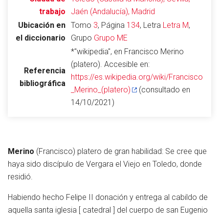
trabajo
Jaén (Andalucía), Madrid
Ubicación en
Tomo
3
, Página
134
, Letra
Letra M
,
el diccionario
Grupo
Grupo ME
Abrir menú principal
Busc
*"wikipedia", en Francisco Merino
(platero). Accesible en:
Referencia
https://es.wikipedia.org/wiki/Francisco
bibliográfica
_Merino_(platero)
(consultado en
Leer
Vigilar
Edita
14/10/2021)
Merino
(Francisco) platero de gran habilidad: Se cree que
haya sido discípulo de Vergara el Viejo en Toledo, donde
residió.
Habiendo hecho Felipe II donación y entrega al cabildo de
aquella santa iglesia [ catedral ] del cuerpo de san Eugenio