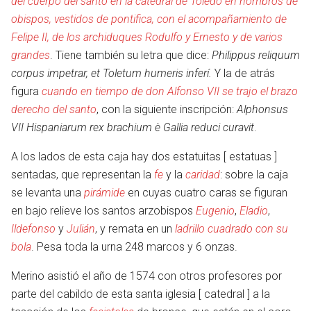
del cuerpo del santo en la catedral de Toledo en hombros de
obispos, vestidos de pontifica, con el acompañamiento de
Felipe II, de los archiduques Rodulfo y Ernesto y de varios
grandes
. Tiene también su letra que dice:
Philippus reliquum
corpus impetrar, et Toletum humeris inferí.
Y la de atrás
figura
cuando en tiempo de don Alfonso VII se trajo el brazo
derecho del santo
, con la siguiente inscripción:
Alphonsus
VII Hispaniarum rex brachium è Gallia reduci curavit
.
A los lados de esta caja hay dos estatuitas [ estatuas ]
sentadas, que representan la
fe
y la
caridad
: sobre la caja
se levanta una
pirámide
en cuyas cuatro caras se figuran
en bajo relieve los santos arzobispos
Eugenio
,
Eladio
,
Ildefonso
y
Julián
, y remata en un
ladrillo cuadrado con su
bola
. Pesa toda la urna 248 marcos y 6 onzas.
Merino asistió el año de 1574 con otros profesores por
parte del cabildo de esta santa iglesia [ catedral ] a la