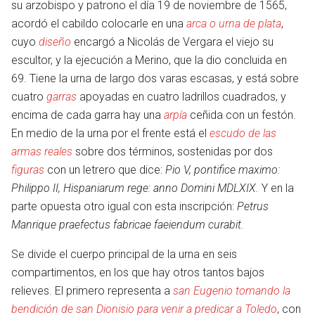
su arzobispo y patrono el día 19 de noviembre de 1565,
acordó el cabildo colocarle en una
arca o urna de plata
,
cuyo
diseño
encargó a Nicolás de Vergara el viejo su
escultor, y la ejecución a Merino, que la dio concluida en
69. Tiene la urna de largo dos varas escasas, y está sobre
cuatro
garras
apoyadas en cuatro ladrillos cuadrados, y
encima de cada garra hay una
arpía
ceñida con un festón.
En medio de la urna por el frente está el
escudo de las
armas reales
sobre dos términos, sostenidas por dos
figuras
con un letrero que dice:
Pio V, pontifice maximo:
Philippo II, Hispaniarum rege: anno Domini MDLXIX.
Y en la
parte opuesta otro igual con esta inscripción:
Petrus
Manrique praefectus fabricae faeiendum curabit.
Se divide el cuerpo principal de la urna en seis
compartimentos, en los que hay otros tantos bajos
relieves. El primero representa a
san Eugenio tomando la
bendición de san Dionisio para venir a predicar a Toledo
, con