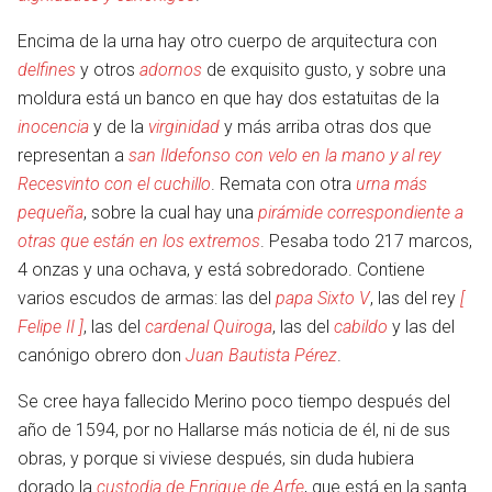
Encima de la urna hay otro cuerpo de arquitectura con
delfines
y otros
adornos
de exquisito gusto, y sobre una
moldura está un banco en que hay dos estatuitas de la
inocencia
y de la
virginidad
y más arriba otras dos que
representan a
san Ildefonso con velo en la mano y al rey
Recesvinto con el cuchillo
. Remata con otra
urna más
pequeña
, sobre la cual hay una
pirámide correspondiente a
otras que están en los extremos
. Pesaba todo 217 marcos,
4 onzas y una ochava, y está sobredorado. Contiene
varios escudos de armas: las del
papa Sixto V
, las del rey
[
Felipe II ]
, las del
cardenal Quiroga
, las del
cabildo
y las del
canónigo obrero don
Juan Bautista Pérez
.
Se cree haya fallecido Merino poco tiempo después del
año de 1594, por no Hallarse más noticia de él, ni de sus
obras, y porque si viviese después, sin duda hubiera
dorado la
custodia de Enrique de Arfe
, que está en la santa