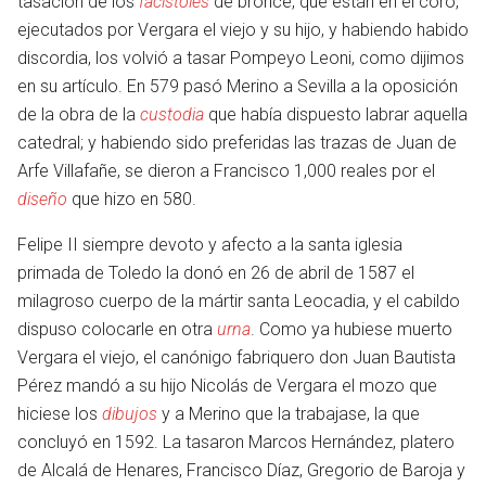
tasación de los
facistoles
de bronce, que están en el coro,
ejecutados por Vergara el viejo y su hijo, y habiendo habido
discordia, los volvió a tasar Pompeyo Leoni, como dijimos
en su artículo. En 579 pasó Merino a Sevilla a la oposición
de la obra de la
custodia
que había dispuesto labrar aquella
catedral; y habiendo sido preferidas las trazas de Juan de
Arfe Villafañe, se dieron a Francisco 1,000 reales por el
diseño
que hizo en 580.
Felipe II siempre devoto y afecto a la santa iglesia
primada de Toledo la donó en 26 de abril de 1587 el
milagroso cuerpo de la mártir santa Leocadia, y el cabildo
dispuso colocarle en otra
urna
. Como ya hubiese muerto
Vergara el viejo, el canónigo fabriquero don Juan Bautista
Pérez mandó a su hijo Nicolás de Vergara el mozo que
hiciese los
dibujos
y a Merino que la trabajase, la que
concluyó en 1592. La tasaron Marcos Hernández, platero
otro
de Alcalá de Henares, Francisco Díaz, Gregorio de Baroja y