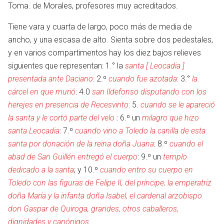
Toma. de Morales, profesores muy acreditados.
Tiene vara y cuarta de largo, poco más de media de
ancho, y una escasa de alto. Sienta sobre dos pedestales,
y en varios compartimentos hay los diez bajos relieves
siguientes que representan: 1.° la
santa [ Leocadia ]
presentada ante Daciano
: 2.º
cuando fue azotada
: 3.°
la
cárcel en que murió
: 4.0
san Ildefonso disputando con los
herejes en presencia de Recesvinto
: 5.
cuando se le apareció
la santa y le cortó parte del velo
: 6.º un
milagro que hizo
santa Leocadia
: 7.º
cuando vino a Toledo la canilla de esta
santa por donación de la reina doña Juana
: 8.º
cuando el
abad de San Guillén entregó el cuerpo
: 9.º un
templo
dedicado a la santa
; y 10.º
cuando entro su cuerpo en
Toledo con las figuras de Felipe II, del príncipe, la emperatriz
doña María y la infanta doña Isabel, el cardenal arzobispo
don Gaspar de Quiroga, grandes, otros caballeros,
dignidades y canónigos
.