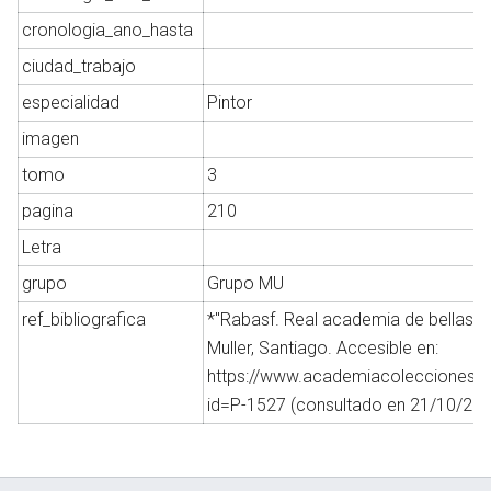
cronologia_ano_hasta
ciudad_trabajo
Abrir menú principal
Busc
especialidad
Pintor
imagen
tomo
3
pagina
210
Letra
grupo
Grupo MU
ref_bibliografica
*"Rabasf. Real academia de bellas a
Muller, Santiago. Accesible en:
https://www.academiacolecciones.c
id=P-1527 (consultado en 21/10/202