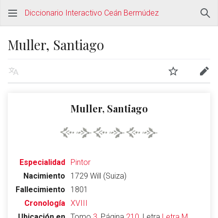
Diccionario Interactivo Ceán Bermúdez
Muller, Santiago
Muller, Santiago
Especialidad
Pintor
Nacimiento
1729 Will (Suiza)
Fallecimiento
1801
Cronología
XVIII
Ubicación en
Tomo
3
, Página
210
, Letra
Letra M
,