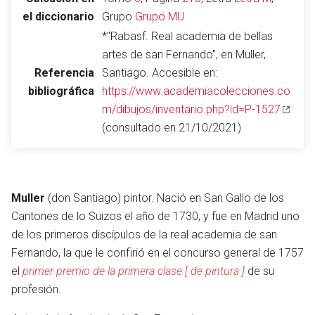
el diccionario
Grupo
Grupo MU
*"Rabasf. Real academia de bellas
artes de san Fernando", en Muller,
Abrir menú principal
Busc
Referencia
Santiago. Accesible en:
bibliográfica
https://www.academiacolecciones.co
m/dibujos/inventario.php?id=P-1527
(consultado en 21/10/2021)
Leer
Vigilar
Edita
Muller
(don Santiago) pintor. Nació en San Gallo de los
Cantones de lo Suizos el año de 1730, y fue en Madrid uno
de los primeros discípulos de la real academia de san
Fernando, la que le confirió en el concurso general de 1757
el
primer premio de la primera clase [ de pintura ]
de su
profesión.