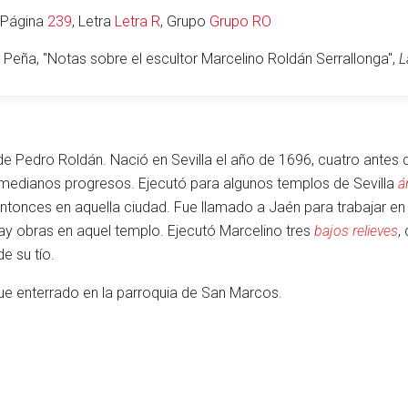
, Página
239
, Letra
Letra R
, Grupo
Grupo RO
 Peña, "Notas sobre el escultor Marcelino Roldán Serrallonga",
L
de Pedro Roldán. Nació en Sevilla el año de 1696, cuatro antes 
n medianos progresos. Ejecutó para algunos templos de Sevilla
á
onces en aquella ciudad. Fue llamado a Jaén para trabajar en 
hay obras en aquel templo. Ejecutó Marcelino tres
bajos relieves
,
e su tío.
 fue enterrado en la parroquia de San Marcos.