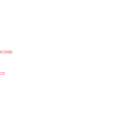
icolás
sco