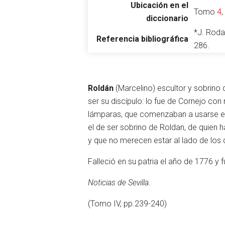
Ubicación en el
Tomo
4
diccionario
*J. Roda
Referencia bibliográfica
Abrir menú principal
286.
Roldán
(Marcelino) escultor y sobrino 
ser su discípulo: lo fue de Cornejo co
Leer
lámparas, que comenzaban a usarse ent
el de ser sobrino de Roldan, de quien 
y que no merecen estar al lado de los d
Falleció en su patria el año de 1776 y
Noticias de Sevilla.
(Tomo IV, pp.239-240)