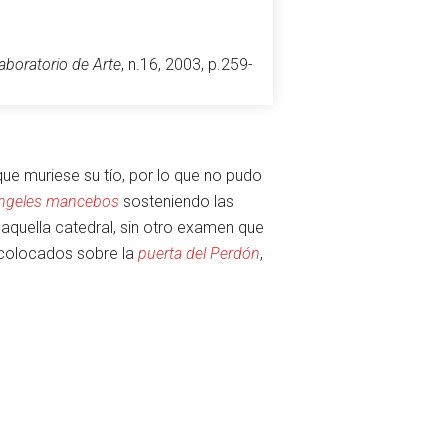
aboratorio de Arte
, n.16, 2003, p.259-
que muriese su tío, por lo que no pudo
ngeles mancebos
sosteniendo las
Vigilar
Editar
aquella catedral, sin otro examen que
 colocados sobre la
puerta del Perdón
,