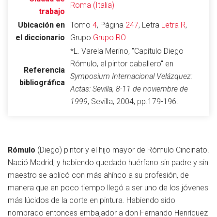
Roma (Italia)
trabajo
Ubicación en
Tomo
4
, Página
247
, Letra
Letra R
,
el diccionario
Grupo
Grupo RO
Abrir menú principal
Busc
*L. Varela Merino, "Capítulo Diego
Rómulo, el pintor caballero" en
Referencia
Symposium Internacional Velázquez:
bibliográfica
Actas: Sevilla, 8-11 de noviembre de
Leer
Vigilar
Edita
1999
, Sevilla, 2004, pp.179-196.
Rómulo
(Diego) pintor y el hijo mayor de Rómulo Cincinato.
Nació Madrid, y habiendo quedado huérfano sin padre y sin
maestro se aplicó con más ahínco a su profesión, de
manera que en poco tiempo llegó a ser uno de los jóvenes
más lúcidos de la corte en pintura. Habiendo sido
nombrado entonces embajador a don Fernando Henríquez