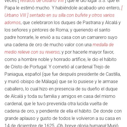
veces [
retratos de Urbano VIII
] que le dio lugar S.S. que el
Papa le estimó mucho. Y habiéndole acabado uno entero,
[
Urbano VIII ] sentado en su silla con bufete y otros varios
adornos
, que celebraron los duques de Pastrana y Alcalá y
los señores y pintores de Roma; y queriendo el santo
padre honrarle, le envió a su casa con un camarero suyo
una cadena de oro de mucho valor con una
medalla de
medio relieve con su reverso
; y por hacerle mayor favor,
como a hombre noble y honrado artífice, le dio el hábito
de Cristo de Portugal. Y cometió al cardenal Trejo de
Paniagua, español (que fue después presidente de Castilla,
y murió obispo de Málaga) que se lo pusiese y le armase
en
caballero, lo cual hizo en presencia de su dueño el duque
de Alcalá y toda su familia y amigos en casa del mismo
cardenal, que le tuvo prevenida otra lucida vuelta de
cadena de oro, y pendiente de ella el hábito. De donde con
grande aplauso y gusto de todos le volvieron a su casa en
14 de diciembre de 1625. ¡Oh, breve gloria humana! Murió