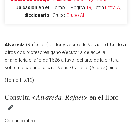
Ubicación en el
Tomo
1
, Página
19
, Letra
Letra A
,
diccionario
Grupo
Grupo AL
Abrir menú principal
Busc
Alvareda
(Rafael de) pintor y vecino de Valladolid. Unido a
otros dos profesores ganó ejecutoria de aquella
chancillería el año de 1626 a favor del arte de la pintura
Leer
Vigilar
Edita
sobre no pagar alcabala. Véase Carreño (Andrés) pintor.
(Tomo I, p.19)
Alvareda, Rafael
Consulta <
> en el libro
Cargando libro ...