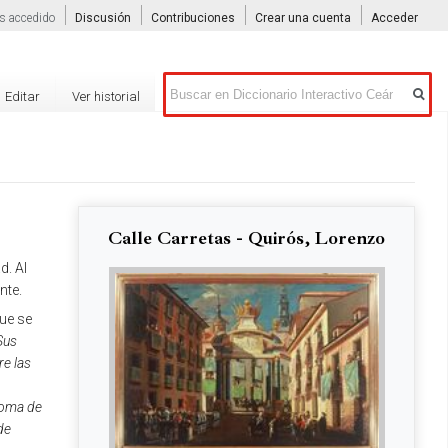
s accedido
Discusión
Contribuciones
Crear una cuenta
Acceder
Buscar
Editar
Ver historial
Calle Carretas - Quirós, Lorenzo
d. Al
nte.
que se
Sus
re las
 Toma de
de