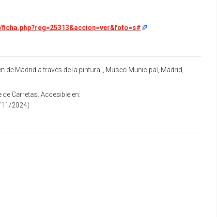
ono/ficha.php?reg=25313&accion=ver&foto=s#
 de Madrid a través de la pintura'', Museo Municipal, Madrid,
 de Carretas. Accesible en:
/11/2024)