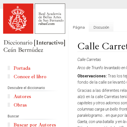
Página
Discusión
Calle Carre
Ir
Ir
Calle Carretas
a
a
Portada
Arco de Triunfo levantado en l
la
la
Conoce el libro
Observaciones:
Tras los tej
navegación
búsqueda
fondo de la calle se levant
Descubre el diccionario
Gracias a las diferentes re
Autores
alzó en la calle Carretas ten
capiteles y otros adornos so
Obras
columnas carga un bello fron
paralelogramo… en que por la 
Buscar
Gaeta, con una batalla: y en la
Buscar por Autores