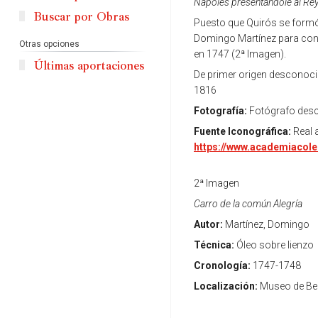
Nápoles presentándole al Re
Buscar por Obras
Puesto que Quirós se formó 
Domingo Martínez para conm
Otras opciones
en 1747 (2ª Imagen).
Últimas aportaciones
De primer origen desconoci
1816
Fotografía:
Fotógrafo des
Fuente Iconográfica:
Real 
https://www.academiacol
2ª Imagen
Carro de la común Alegría
Autor:
Martínez, Domingo
Técnica:
Óleo sobre lienzo
Cronología:
1747-1748
Localización:
Museo de Bel