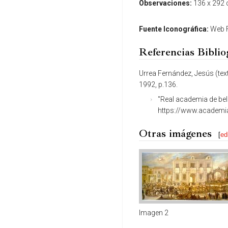
Observaciones:
136 x 292 c
Fuente Iconográfica:
Web F
Referencias Biblio
Urrea Fernández, Jesús (text
1992, p.136.
"Real academia de bell
https://www.academi
Otras imágenes
[
ed
Imagen 2