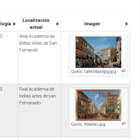
Localización
logía
Imagen
actual
3
Real Academia de
Bellas Artes de San
Fernando
Quirós, Calle Mayorjpg.jpg
3
Real academia de
bellas artes de san
Fernanado
Quirós, Platerías.jpg