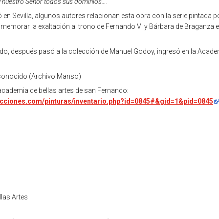
y nuestro Señor todos sus dominios…
.
en Sevilla, algunos autores relacionan esta obra con la serie pintada p
emorar la exaltación al trono de Fernando VI y Bárbara de Braganza en
do, después pasó a la colección de Manuel Godoy, ingresó en la Acade
conocido (Archivo Manso)
academia de bellas artes de san Fernando:
ecciones.com/pinturas/inventario.php?id=0845#&gid=1&pid=0845
las Artes