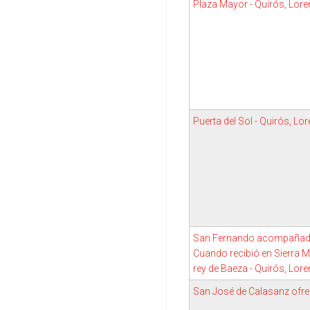
Plaza Mayor - Quirós, Lor
Puerta del Sol - Quirós, Lo
San Fernando acompañado
Cuando recibió en Sierra
rey de Baeza - Quirós, Lor
San José de Calasanz ofrec