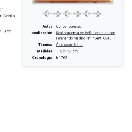
or
 Sevilla
Autor
Quirós, Lorenzo
mia en
Localización
Real academia de bellas artes de san
Feranando
Madrid
Nº Invent. 0845
Técnica
Óleo sobre lienzo
Medidas
112 x 167 cm
Cronología
h.1763