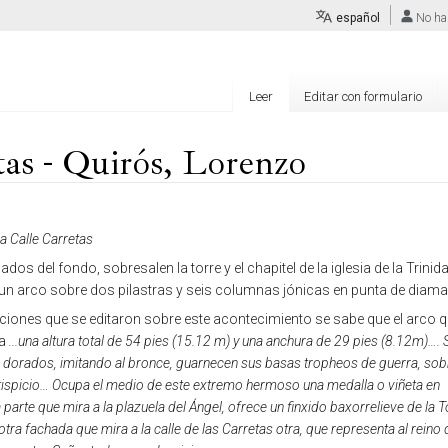
español
No ha
Leer
Editar con formulario
tas - Quirós, Lorenzo
a Calle Carretas
ados del fondo, sobresalen la torre y el chapitel de la iglesia de la Trinida
ó un arco sobre dos pilastras y seis columnas jónicas en punta de diama
laciones que se editaron sobre este acontecimiento se sabe que el arco 
ía
...una altura total de 54 pies (15.12 m) y una anchura de 29 pies (8.12m)…. 
n dorados, imitando al bronce, guarnecen sus basas tropheos de guerra, sob
tispicio… Ocupa el medio de este extremo hermoso una medalla o viñeta en
parte que mira a la plazuela del Ángel, ofrece un finxido baxorrelieve de la
 otra fachada que mira a la calle de las Carretas otra, que representa al reino 