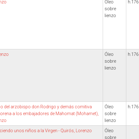
enzo
Óleo
h.176
sobre
lienzo
renzo
Óleo
h.176
sobre
lienzo
 del arzobispo don Rodrigo y demás comitiva
Óleo
h.176
 Morena a los embajadores de Mahomat (Mohamet),
sobre
enzo
lienzo
iendo unos niños a la Virgen - Quirós, Lorenzo
Óleo
sobre