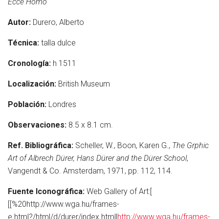
Ecce Homo
Autor:
Durero, Alberto
Técnica:
talla dulce
Cronología:
h 1511
Localización:
British Museum
Población:
Londres
Observaciones:
8.5 x 8.1 cm.
Ref. Bibliográfica:
Scheller, W., Boon, Karen G.,
The Grphic
Art of Albrech Dürer, Hans Dürer and the Dürer School
,
Vangendt & Co. Amsterdam, 1971, pp. 112, 114.
Fuente Iconográfica:
Web Gallery of Art:[
[[%20http://www.wga.hu/frames-
e.html?/html/d/durer/index.html|
http://www.wga.hu/frames-