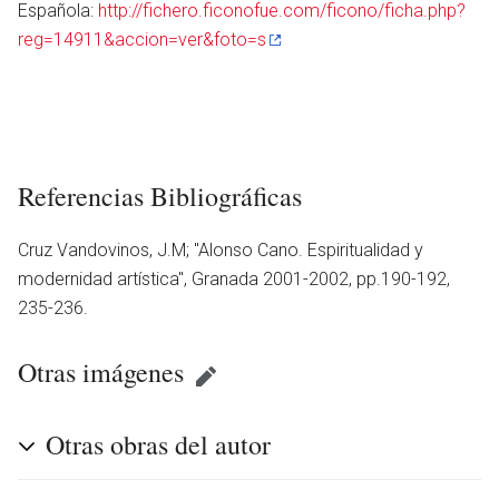
Española:
http://fichero.ficonofue.com/ficono/ficha.php?
reg=14911&accion=ver&foto=s
Referencias Bibliográficas
Cruz Vandovinos, J.M; ''Alonso Cano. Espiritualidad y
modernidad artística'', Granada 2001-2002, pp.190-192,
235-236.
Otras imágenes
Otras obras del autor