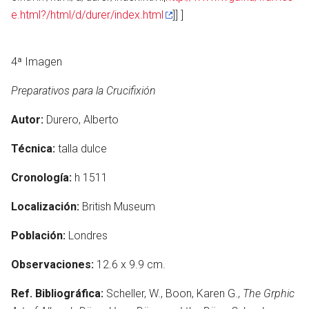
otro
e.html?/html/d/durer/index.html
]] ]
4ª Imagen
Preparativos para la Crucifixión
Autor:
Durero, Alberto
Técnica:
talla dulce
Cronología:
h 1511
Localización:
British Museum
Población:
Londres
Observaciones:
12.6 x 9.9 cm.
Ref. Bibliográfica:
Scheller, W., Boon, Karen G.,
The Grphic