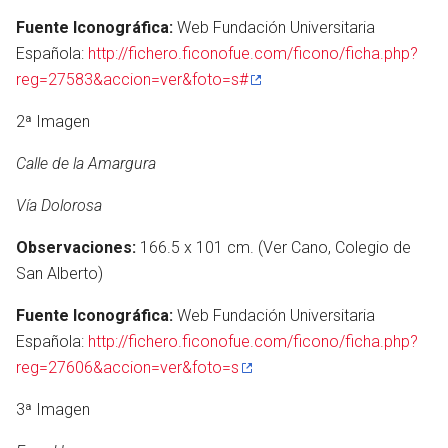
Fuente Iconográfica:
Web Fundación Universitaria
Española:
http://fichero.ficonofue.com/ficono/ficha.php?
reg=27583&accion=ver&foto=s#
2ª Imagen
Calle de la Amargura
Vía Dolorosa
Observaciones:
166.5 x 101 cm. (Ver Cano, Colegio de
San Alberto)
Fuente Iconográfica:
Web Fundación Universitaria
Española:
http://fichero.ficonofue.com/ficono/ficha.php?
reg=27606&accion=ver&foto=s
3ª Imagen