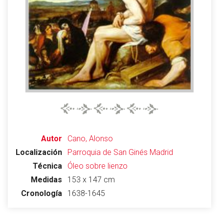
Abrir menú principal
Busc
Leer
Vigilar
Edita
Autor
Cano, Alonso
Localización
Parroquia de San Ginés
Madrid
Técnica
Óleo sobre lienzo
Medidas
153 x 147 cm
Cronología
1638-1645